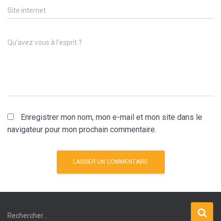
Site internet
Qu’avez vous à l’esprit ?
Enregistrer mon nom, mon e-mail et mon site dans le
navigateur pour mon prochain commentaire.
A
l
R
Rechercher…
t