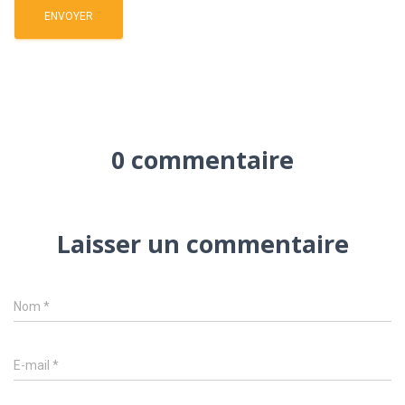
A
l
t
0 commentaire
e
r
n
a
Laisser un commentaire
t
i
v
Nom
*
e
:
E-mail
*