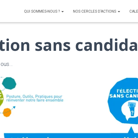
QUI SOMMES-NOUS ?
NOS CERCLES D’ACTIONS
CAL
ction sans candida
 Nous…