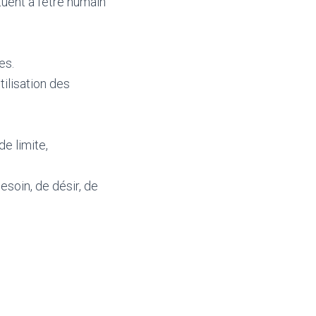
uent à l’être humain
es.
ilisation des
de limite,
esoin, de désir, de