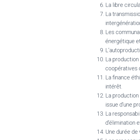
La libre circul
La transmissio
intergénératio
Les communaut
énergétique et
L’autoproduct
La production l
coopératives d
La finance éth
intérêt.
La production
issue d’une pr
La responsabil
d’élimination 
Une durée de 