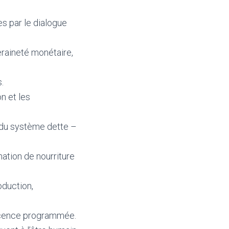
es par le dialogue
raineté monétaire,
.
on et les
s du système dette –
ation de nourriture
oduction,
escence programmée.