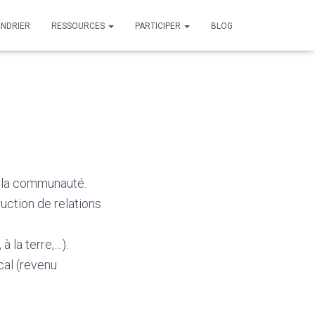
ENDRIER
RESSOURCES
PARTICIPER
BLOG
e la communauté.
ruction de relations
à la terre,…).
cal (revenu