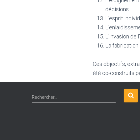
L’éloignement
décisions.
L’esprit indivi
L’enlaidissemen
L’invasion de 
La fabrication 
Ces objectifs, extr
été co-construits p
R
Rechercher…
e
c
h
e
r
c