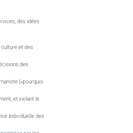
ervices, des idées
 culture et des
décisions des
umaniste («pourquoi
ment, et violant le
nce individuelle des