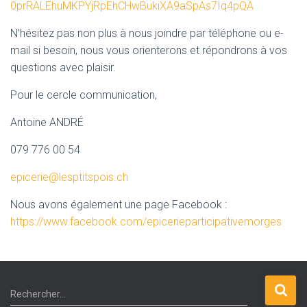
0prRALEhuMKPYjRpEhCHwBukiXA9aSpAs7Iq4pQA
N’hésitez pas non plus à nous joindre par téléphone ou e-
mail si besoin, nous vous orienterons et répondrons à vos
questions avec plaisir.
Pour le cercle communication,
Antoine ANDRÉ
079 776 00 54
epicerie@lesptitspois.ch
Nous avons également une page Facebook :
https://www.facebook.com/epicerieparticipativemorges
R
Rechercher…
e