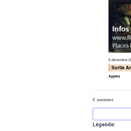
u
n
e
d
a
t
e
5 décembre 2
.
Sortie A
Apples
Évènements
précédent
Légende: